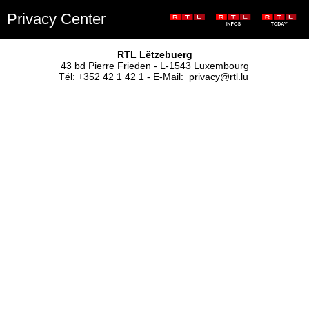
Privacy Center
RTL Lëtzebuerg
43 bd Pierre Frieden - L-1543 Luxembourg
Tél: +352 42 1 42 1 - E-Mail:
privacy@rtl.lu